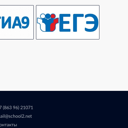
7 (863 96) 21071
ail@school2.net
онтакты